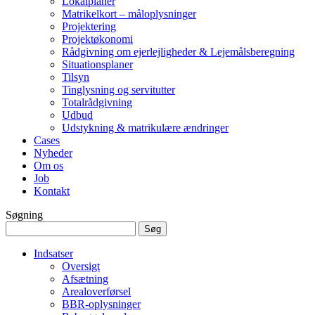
Lokalplaner
Matrikelkort – måloplysninger
Projektering
Projektøkonomi
Rådgivning om ejerlejligheder & Lejemålsberegning
Situationsplaner
Tilsyn
Tinglysning og servitutter
Totalrådgivning
Udbud
Udstykning & matrikulære ændringer
Cases
Nyheder
Om os
Job
Kontakt
Søgning
Søg
efter:
Indsatser
Oversigt
Afsætning
Arealoverførsel
BBR-oplysninger