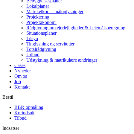
Bebyggelsesplaner
Lokalplaner
Matrikelkort – måloplysninger
Projektering
Projektøkonomi
Rådgivning om ejerlejligheder & Lejemålsberegning
Situationsplaner
Tilsyn
Tinglysning og servitutter
Totalrådgivning
Udbud
Udstykning & matrikulære ændringer
Cases
Nyheder
Om os
Job
Kontakt
Bestil
BBR-opmåling
Kortudsnit
Tilbud
Indsatser